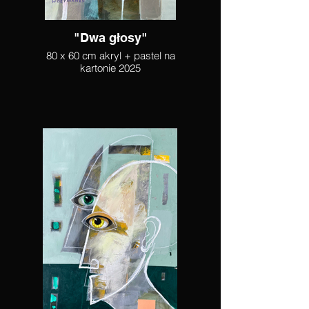
"Dwa głosy"
80 x 60 cm akryl + pastel na
kartonie 2025