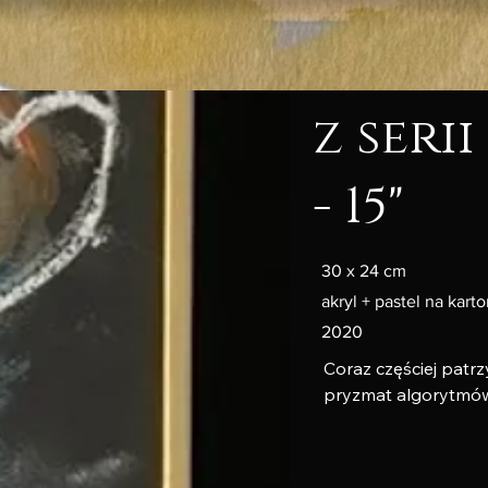
z serii
- 15"
30 x 24 cm
akryl + pastel na kart
2020
Coraz częściej patrz
pryzmat algorytmów.
wciąż należą do czło