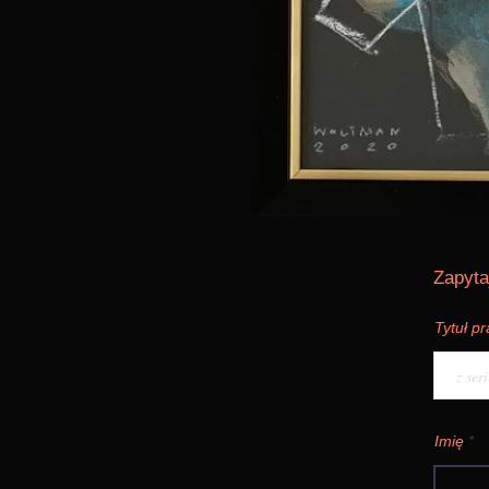
Zapyta
Tytuł p
Imię