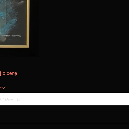
j o cenę
racy