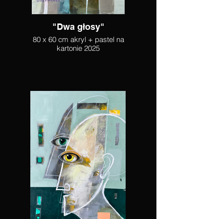
"Dwa głosy"
80 x 60 cm akryl + pastel na
kartonie 2025