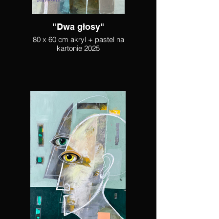
"Dwa głosy"
80 x 60 cm akryl + pastel na
kartonie 2025