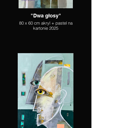
"Dwa głosy"
80 x 60 cm akryl + pastel na
kartonie 2025