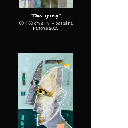
"Dwa głosy"
80 x 60 cm akryl + pastel na
kartonie 2025