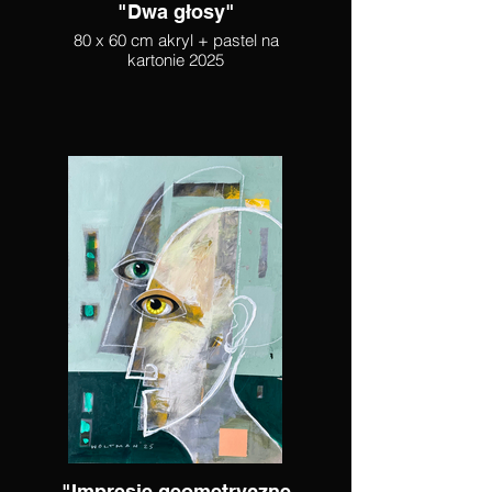
"Dwa głosy"
80 x 60 cm akryl + pastel na
kartonie 2025
"Impresje geometryczne