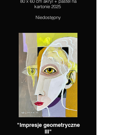
80 x 60 cm akryl + pastel na
kartonie 2025
Niedostępny
"Impresje geometryczne
III"