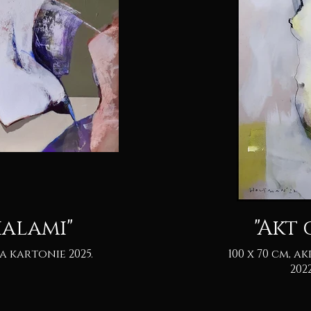
ialami"
"Akt
100 x 70 cm, akryl & pastel na kartonie.