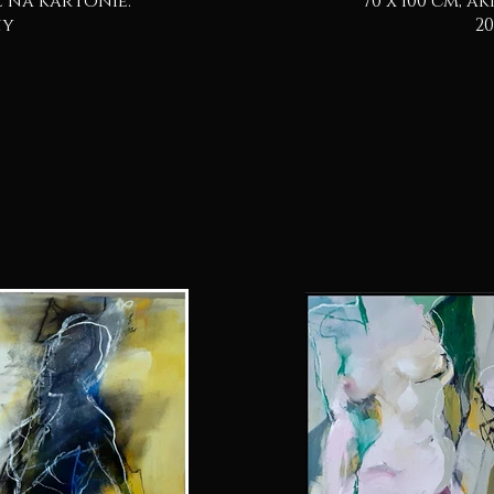
70 x 100 cm, akryl & pastel na kartonie.
pny