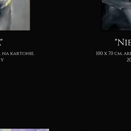
"
"Ni
100 x 70 cm, akryl & pastel na kartonie.
pny