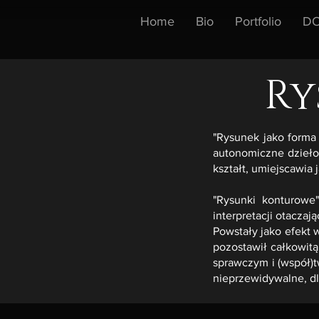
Home
Bio
Portfolio
DO
Ry
"Rysunek jako forma 
autonomiczne dzieło
kształt, umiejscawia 
"Rysunki konturowe"
interpretacji otaczaj
Powstały jako efekt 
pozostawił całkowit
sprawczym i (współ)t
nieprzewidywalne, dl