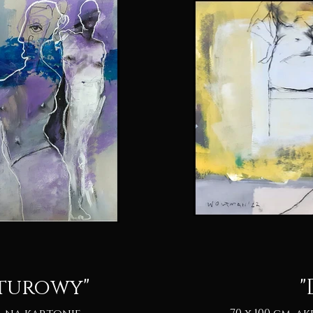
turowy"
"