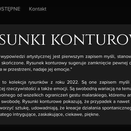
STĘPNE
Kontakt
sunki kontur
wypowiedzi artystycznej jest pierwszym zapisem myśli, stanow
 skończone. Rysunek konturowy sugeruje zamknięcie pewnej do
ja w przestrzeni, nadaje jej emocje."
 to kolekcja rysunków z roku 2022. Są one zapisem myśli a
ącej rzeczywistości a także emocji. Są swobodną wariacją na temat
wolnego od wszelkich ograniczeń gestu malarskiego, któremu ar
ą swobodę. Rysunki konturowe pokazują, że przypadek a nawe
worzyć sztukę, udowadniają, że kreacje działania spontaniczn
atego intrygujące, zaskakujące, ciekawe, piękne.