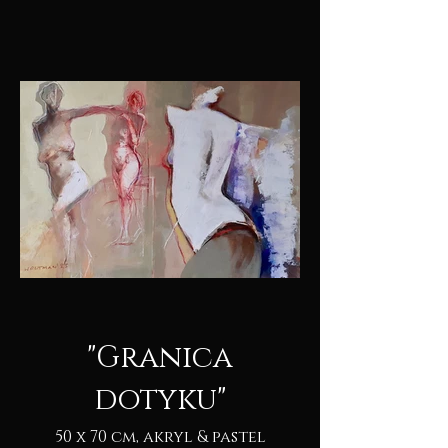
"Granica
dotyku"
50 x 70 cm, akryl & pastel