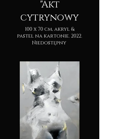
"Akt
cytrynowy
100 x 70 cm, akryl &
pastel na kartonie. 2022.
Niedostępny