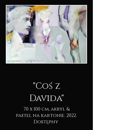
"Coś z
Davida"
70 x 100 cm, akryl &
pastel na kartonie. 2022.
Dostępny