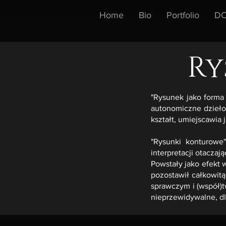
Home
Bio
Portfolio
DO
Ry
"Rysunek jako forma 
autonomiczne dzieło
kształt, umiejscawia 
"Rysunki konturowe"
interpretacji otaczaj
Powstały jako efekt 
pozostawił całkowit
sprawczym i (współ)t
nieprzewidywalne, dl