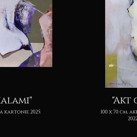
ialami"
"Akt
100 x 70 cm, akryl & pastel na kartonie.