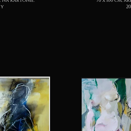
70 x 100 cm, akryl & pastel na kartonie.
pny