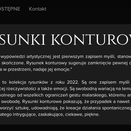
STĘPNE
Kontakt
sunki kontur
wypowiedzi artystycznej jest pierwszym zapisem myśli, stanow
 skończone. Rysunek konturowy sugeruje zamknięcie pewnej do
ja w przestrzeni, nadaje jej emocje."
 to kolekcja rysunków z roku 2022. Są one zapisem myśli a
ącej rzeczywistości a także emocji. Są swobodną wariacją na temat
wolnego od wszelkich ograniczeń gestu malarskiego, któremu ar
ą swobodę. Rysunki konturowe pokazują, że przypadek a nawe
worzyć sztukę, udowadniają, że kreacje działania spontaniczn
atego intrygujące, zaskakujące, ciekawe, piękne.