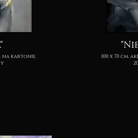
"
"Ni
100 x 70 cm, akryl & pastel na kartonie.
pny