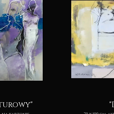
turowy"
"