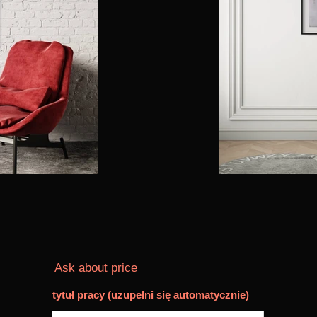
Ask about price
tytuł pracy (uzupełni się automatycznie)