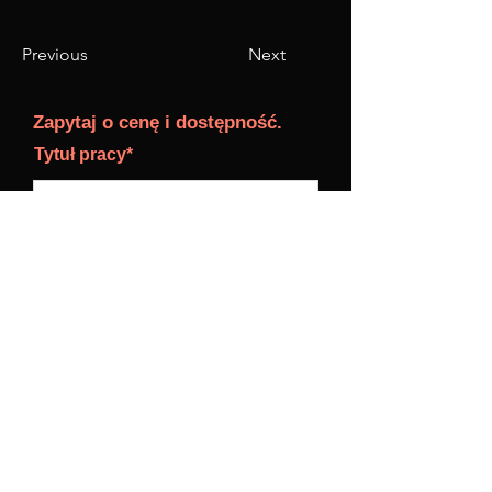
Previous
Next
Zapytaj o cenę i dostępność.
Tytuł pracy*
Imię, Nazwisko
E-mail*
Twoje zapytanie