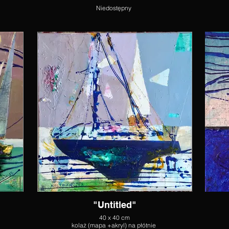
Niedostępny
"Untitled"
40 x 40 cm
kolaż (mapa +akryl) na płótnie