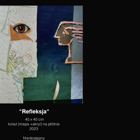
"Refleksja"
40 x 40 cm
kolaż (mapa +akryl) na płótnie
2023
Niedostępny