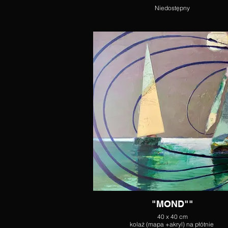
Niedostępny
"MOND""
40 x 40 cm
kolaż (mapa +akryl) na płótnie