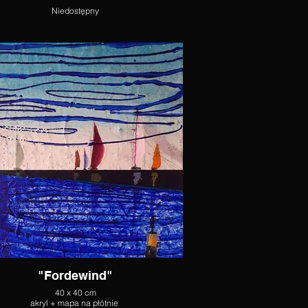
Niedostępny
"Fordewind"
40 x 40 cm
akryl + mapa na płótnie