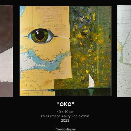
"OKO"
40 x 40 cm
kolaż (mapa +akryl) na płótnie
2023
Niedostępny