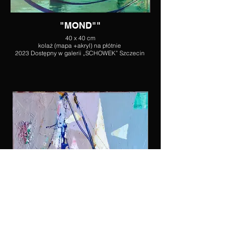
"MOND""
40 x 40 cm
kolaż (mapa +akryl) na płótnie
2023 Dostępny w galerii „SCHOWEK” Szczecin