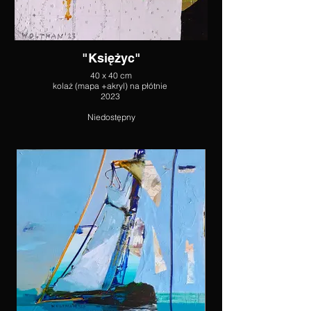
"Księżyc"
40 x 40 cm
kolaż (mapa +akryl) na płótnie
2023
Niedostępny