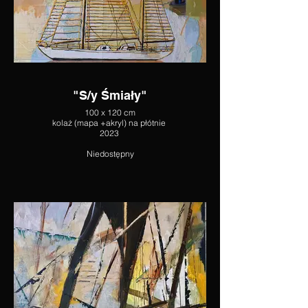
"S/y Śmiały"
100 x 120 cm
kolaż (mapa +akryl) na płótnie
2023
Niedostępny