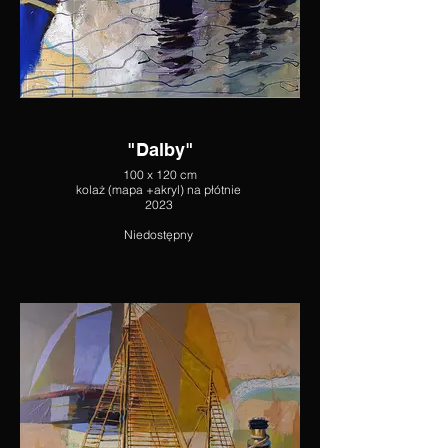
"Dalby"
100 x 120 cm
kolaż (mapa +akryl) na płótnie
2023
Niedostępny