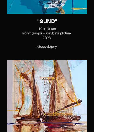
"SUND"
40 x 40 cm
kolaż (mapa +akryl) na płótnie
2023
Niedostępny