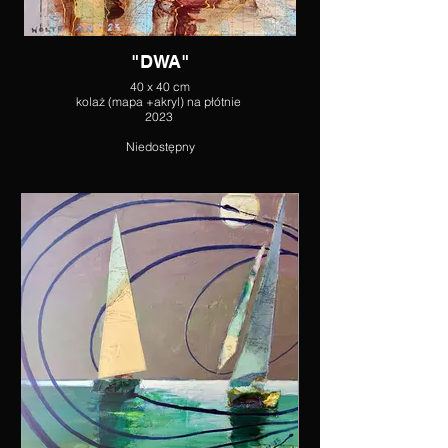
"DWA"
40 x 40 cm
kolaż (mapa +akryl) na płótnie
2023
Niedostępny