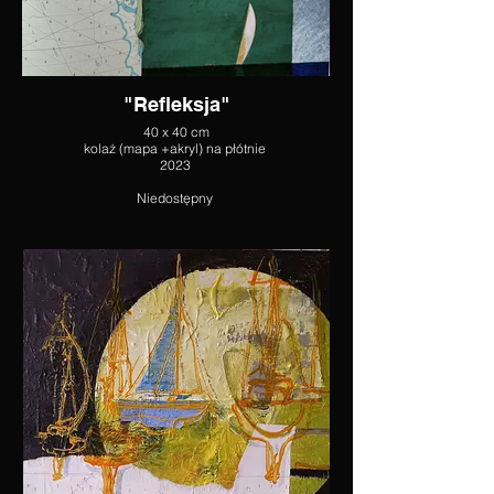
"Refleksja"
40 x 40 cm
kolaż (mapa +akryl) na płótnie
2023
Niedostępny