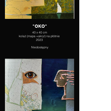
"OKO"
40 x 40 cm
kolaż (mapa +akryl) na płótnie
2023
Niedostępny