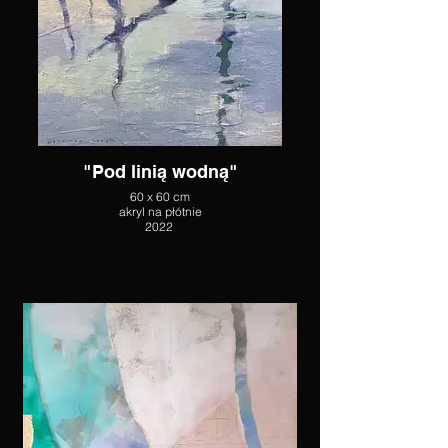
"Pod linią wodną"
60 x 60 cm
akryl na płótnie
2022