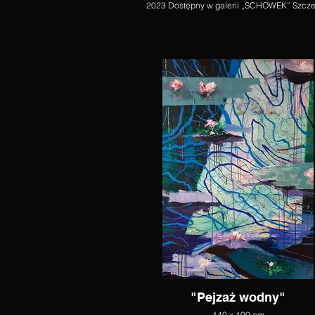
2023 Dostępny w galerii „SCHOWEK” Szcz
"Pejzaż wodny"
140 x 100 cm