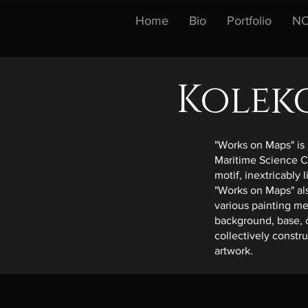
Home
Bio
Portfolio
NO
Kolekc
"Works on Maps" is 
Maritime Science Ce
motif, inextricably
"Works on Maps" al
various painting me
background, base, 
collectively constr
artwork.