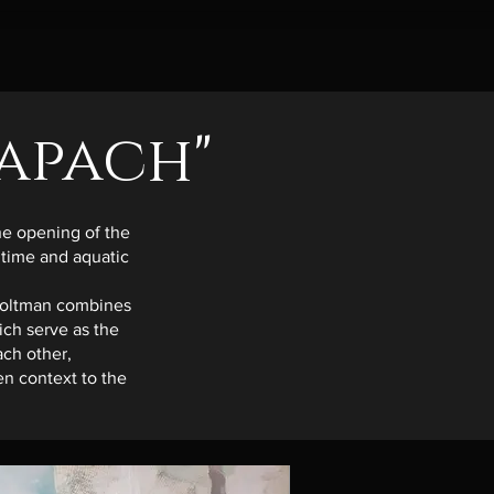
mapach"
the opening of the
itime and aquatic
 Woltman combines
ich serve as the
ach other,
en context to the