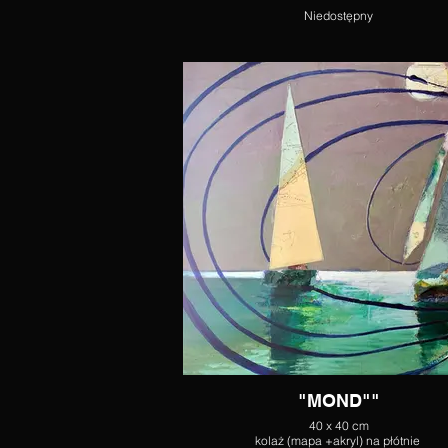
Niedostępny
"MOND""
40 x 40 cm
kolaż (mapa +akryl) na płótnie