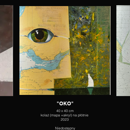
"OKO"
40 x 40 cm
kolaż (mapa +akryl) na płótnie
2023
Niedostępny