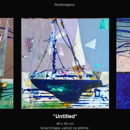
Niedostępny
"Untitled"
40 x 40 cm
kolaż (mapa +akryl) na płótnie