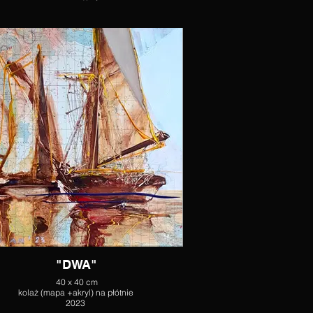
"DWA"
40 x 40 cm
kolaż (mapa +akryl) na płótnie
2023