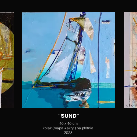
"SUND"
40 x 40 cm
kolaż (mapa +akryl) na płótnie
2023