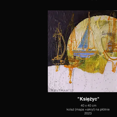
"Księżyc"
40 x 40 cm
kolaż (mapa +akryl) na płótnie
2023