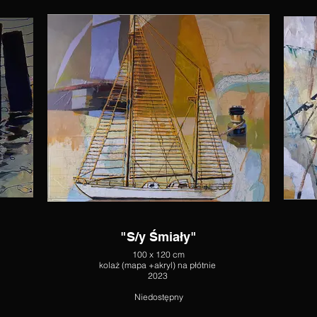
"S/y Śmiały"
100 x 120 cm
kolaż (mapa +akryl) na płótnie
2023
Niedostępny