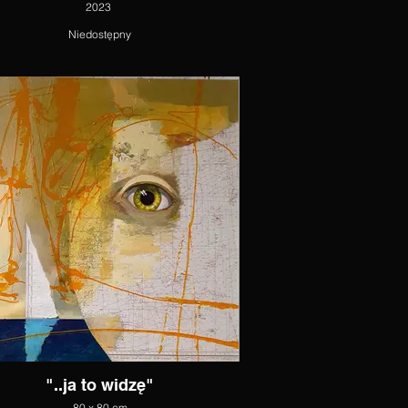
2023
Niedostępny
"..ja to widzę"
80 x 80 cm