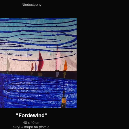
Niedostępny
"Fordewind"
40 x 40 cm
akryl + mapa na płótnie