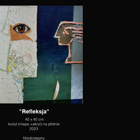
"Refleksja"
40 x 40 cm
kolaż (mapa +akryl) na płótnie
2023
Niedostępny