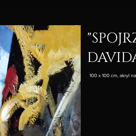
"SPOJR
DAVID
100 x 100 cm, akryl n