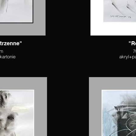
strzenne"
"R
cm
7
 kartonie
akryl+pa