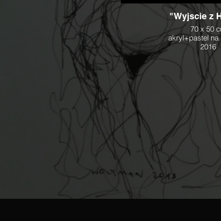
"Wyjscie z 
70 x 50 
akryl+pastel na
2016