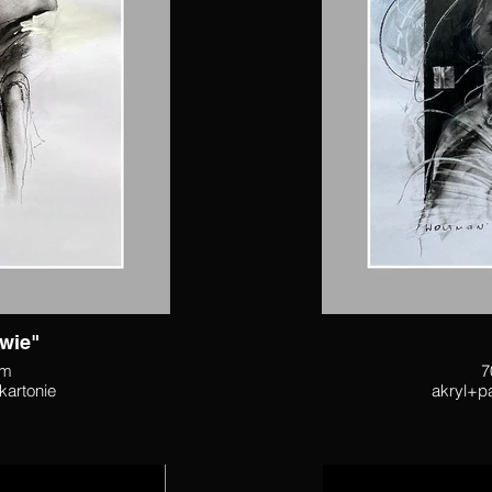
dwie"
cm
7
 kartonie
akryl+pa