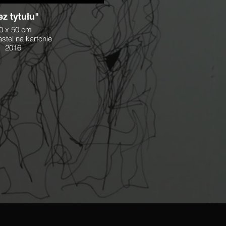
z tytułu"
0 x 50 cm
stel na kartonie
2016