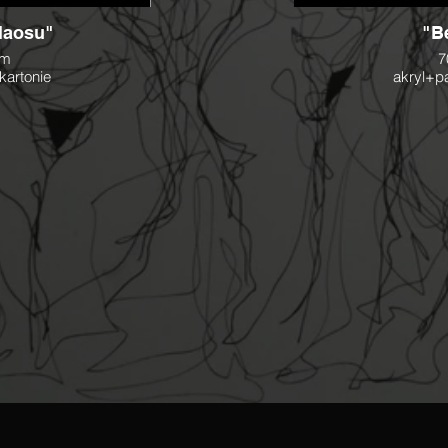
Haosu"
"Be
cm
7
 kartonie
akryl+pa