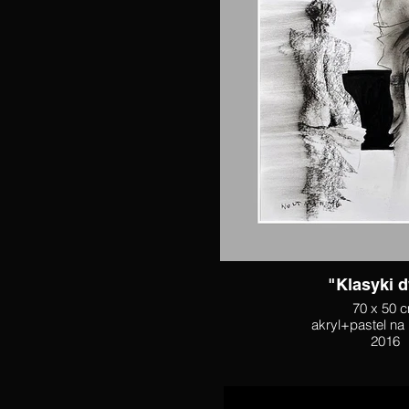
"Klasyki 
70 x 50 
akryl+pastel na
2016